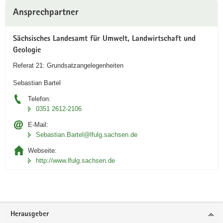
Ansprechpartner
Sächsisches Landesamt für Umwelt, Landwirtschaft und
Geologie
Referat 21: Grundsatzangelegenheiten
Sebastian Bartel
Telefon:
0351 2612-2106
E-Mail:
Sebastian.Bartel@lfulg.sachsen.de
Webseite:
http://www.lfulg.sachsen.de
Footer-
Herausgeber
Bereich