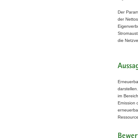
Der Param
der Netto
Eigenverb
Stromausta
die Netzve
Aussa
Erneuerba
darstellen
im Bereich
Emission 
erneuerbar
Ressource
Bewer