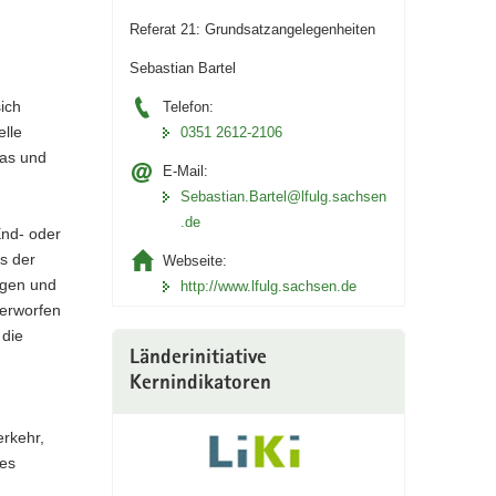
Referat 21: Grundsatzangelegenheiten
Sebastian Bartel
ich
Telefon:
elle
0351 2612-2106
gas und
E-Mail:
Sebastian.Bartel@lfulg.sachsen
.de
End- oder
s der
Webseite:
ügen und
http://www.lfulg.sachsen.de
terworfen
 die
Länderinitiative
Kernindikatoren
erkehr,
des