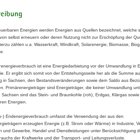
reibung
euerbaren Energien werden Energien aus Quellen bezeichnet, welche s
g von selbst erneuern oder deren Nutzung nicht zur Erschöpfung der Qu
Hierzu zählen u.a. Wasserkraft, Windkraft, Solarenergie, Biomasse, Bio
e.
renergieverbrauch ist eine Energiedarbietung vor der Umwandlung in 
e. Er ergibt sich somit von der Entstehungsseite her als die Summe au
 in Sachsen, den Bestandsveränderungen sowie dem Saldo aus Bez
en. Primärenergieträger sind Energieträger, die keiner Umwandlung un
 Sachsen sind das Stein- und Braunkohle (roh), Erdgas, Klärgas sowie
ren Energien.
to-) Endenergieverbrauch umfasst die Verwendung der aus den
gieträgern erzeugten Energie (z.B. Strom oder Wärme) in Industrie, V
n und Gewerbe, Handel und Dienstleistungen unter Berücksichtigung 
auchs der Kraftwerke und der Transport- und Leitungsverluste.