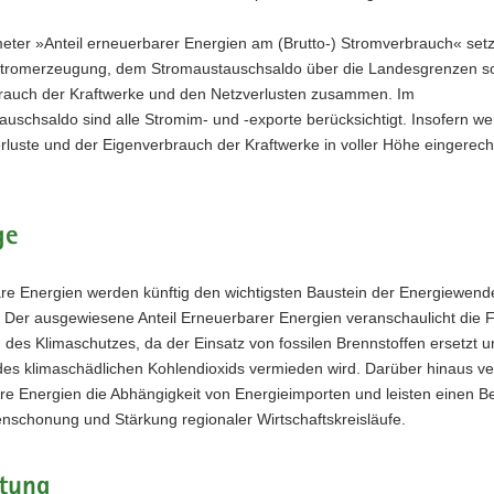
eter »Anteil erneuerbarer Energien am (Brutto-) Stromverbrauch« setz
stromerzeugung, dem Stromaustauschsaldo über die Landesgrenzen 
rauch der Kraftwerke und den Netzverlusten zusammen. Im
uschsaldo sind alle Stromim- und -exporte berücksichtigt. Insofern w
rluste und der Eigenverbrauch der Kraftwerke in voller Höhe eingerech
ge
re Energien werden künftig den wichtigsten Baustein der Energiewend
. Der ausgewiesene Anteil Erneuerbarer Energien veranschaulicht die Fo
 des Klimaschutzes, da der Einsatz von fossilen Brennstoffen ersetzt u
des klimaschädlichen Kohlendioxids vermieden wird. Darüber hinaus v
e Energien die Abhängigkeit von Energieimporten und leisten einen Be
nschonung und Stärkung regionaler Wirtschaftskreisläufe.
tung