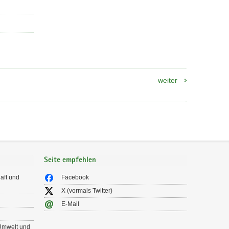
weiter
Seite empfehlen
aft und
Facebook
X (vormals Twitter)
E-Mail
 Umwelt und