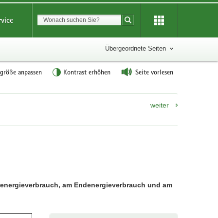
Suchbegriff
rvice
Suche starten
Übergeordnete Seiten
tgröße anpassen
Kontrast erhöhen
Seite vorlesen
weiter
märenergieverbrauch, am Endenergieverbrauch und am