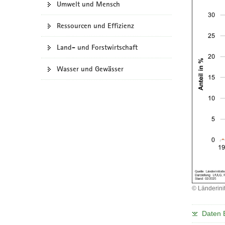
Umwelt und Mensch
a
v
Ressourcen und Effizienz
i
g
Land- und Forstwirtschaft
a
Wasser und Gewässer
t
i
o
n
© Länderinit
Daten 