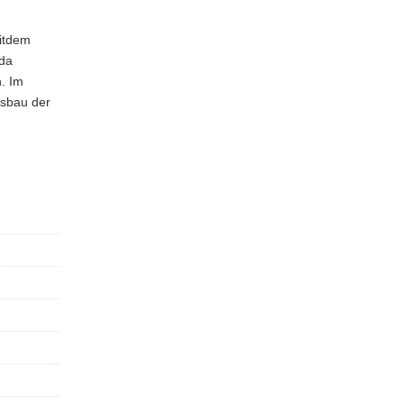
eitdem
 da
. Im
usbau der