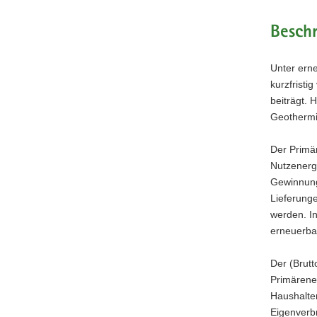
Besch
Unter ern
kurzfristi
beiträgt. 
Geothermi
Der Primä
Nutzenergi
Gewinnung
Lieferung
werden. In
erneuerba
Der (Brut
Primärener
Haushalte
Eigenverbr