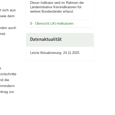
Dieser Indikator wird im Rahmen der
Länderinitiative Kernindikatoren für
t sich aus
weitere Bundesländer erfasst.
sowie dem
Übersicht LiKi-Indikatoren
erden auch
net.
Datenaktualität
Letzte Aktualisierung: 24.11.2025
e
rtschritte
nd die
ermindern
itrag zur