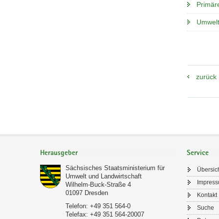
Primär
Umwelt
zurück
Footer-
Bereich
Herausgeber
Service
Sächsisches Staatsministerium für
Übersic
Umwelt und Landwirtschaft
Impres
Wilhelm-Buck-Straße 4
01097
Dresden
Kontakt
Telefon:
+49 351 564-0
Suche
Telefax:
+49 351 564-20007