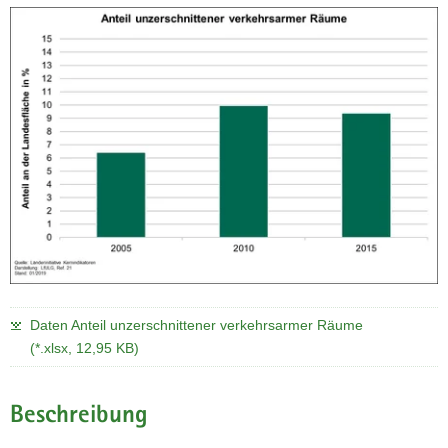
a
v
i
g
a
t
i
o
n
Daten Anteil unzerschnittener verkehrsarmer Räume
(*.xlsx, 12,95 KB)
Beschreibung