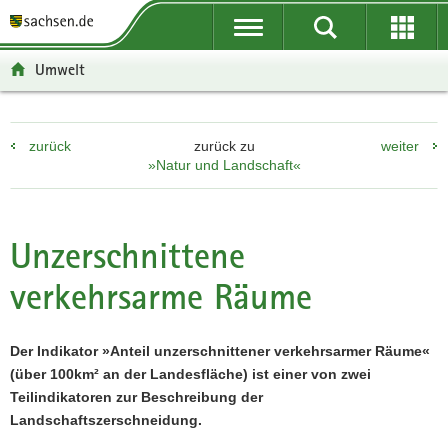
P
P
H
F
o
o
a
o
r
r
u
o
Umwelt
t
t
p
t
a
a
t
e
l
l
i
r
zurück
zurück zu
weiter
ü
n
n
-
»Natur und Landschaft«
b
a
h
B
e
v
a
e
r
i
l
r
g
g
t
e
Unzerschnittene
r
a
i
verkehrsarme Räume
e
t
c
i
i
h
f
o
Der Indikator »Anteil unzerschnittener verkehrsarmer Räume«
e
n
(über 100km² an der Landesfläche) ist einer von zwei
n
Teilindikatoren zur Beschreibung der
d
Landschaftszerschneidung.
e
N