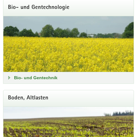
Bio- und Gentechnologie
Klimavorsorge für attraktive Orte
Regionalveranstaltung in Bad Elster am 2.
September
Wie können Kommunen auch unter veränderten klimatischen
Bio- und Gentechnik
Bedingungen attraktiv und lebenswert bleiben?
Programm und Anmeldung
Boden, Altlasten