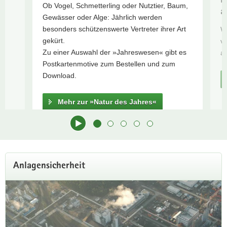
R
Ob Vogel, Schmetterling oder Nutztier, Baum,
Informationen
a
a
gt
Gewässer oder Alge: Jährlich werden
zur
v
besonders schützenswerte Vertreter ihrer Art
W
Trockenheit
i
gekürt.
v
Umweltdaten
g
Zu einer Auswahl der »Jahreswesen« gibt es
at
2024
a
Postkartenmotive zum Bestellen und zum
Aktuelle
t
Download.
Messwerte
i
o
Mehr zur »Natur des Jahres«
n
Hauptinhalt
Anlagensicherheit